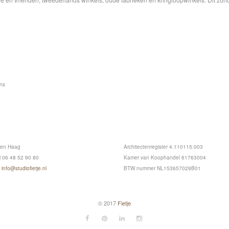
ons
en Haag
Architectenregister 4.110115.003
 06 48 52 90 80
Kamer van Koophandel 61763004
E
info@studiofietje.nl
BTW nummer NL153657029B01
© 2017
Fietje