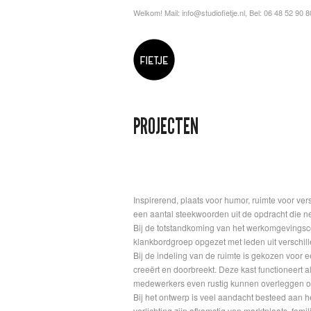
Welkom! Mail:
info@studiofietje.nl
, Bel: 06 48 52 90 8
PROJECTEN
Inspirerend, plaats voor humor, ruimte voor 
een aantal steekwoorden uit de opdracht die ne
Bij de totstandkoming van het werkomgevingsco
klankbordgroep opgezet met leden uit verschil
Bij de indeling van de ruimte is gekozen voor 
creeërt en doorbreekt. Deze kast functioneert 
medewerkers even rustig kunnen overleggen o
Bij het ontwerp is veel aandacht besteed aan h
verlichting zijn afkomstig van marktplaats, fam