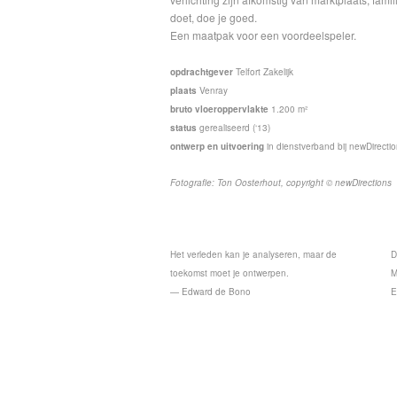
doet, doe je goed.
Een maatpak voor een voordeelspeler.
opdrachtgever
Telfort Zakelijk
plaats
Venray
bruto vloeroppervlakte
1.200 m²
status
gerealiseerd (‘13)
ontwerp en uitvoering
in dienstverband bij newDirecti
Fotografie: Ton Oosterhout, copyright © newDirections
Het verleden kan je analyseren, maar de
D
toekomst moet je ontwerpen.
M
— Edward de Bono