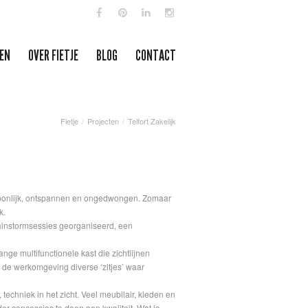
EN
OVER FIETJE
BLOG
CONTACT
Fietje
Projecten
Telfort Zakelijk
rsoonlijk, ontspannen en ongedwongen. Zomaar
k.
ainstormsessies georganiseerd, een
ge multifunctionele kast die zichtlijnen
n de werkomgeving diverse ‘zitjes’ waar
echniek in het zicht. Veel meubilair, kleden en
der concessies te doen aan kwaliteit. Wat je