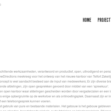
0
HOME
PROJECT
verschillende werkzaamheden, verantwoord en productief, open, uitnodigend en pe
wDirections meekreeg voor het ontwerp van het nieuwe kantoor van Telfort Zakelij
ncept is veel aandacht besteed aan de input van medewerkers; Er zijn diverse br
lende afdelingen, zijn open gesprekken gevoerd door middel van een ‘spreekuur’.
een open kantoor waar afdelingen gescheiden worden door vergaderzalen en een lan
als enige opbergruimte op de werkvloer en als ontmoetingsplek. Daarnaast zijn er i
f een telefoongesprek kunnen voeren.
et gebruik van pure en bestaande materialen. Het gebouw is het gebouw gebleven, t
ilie en vrienden, tweedehands winkels, oude fabrieken en kringloopwinkels. Dit zon